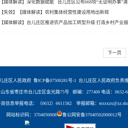
· 【媒体解读】深化数据赋能 台儿庄区公布668项“无证明办事”
· 【失效】【媒体解读】农村集体经营性建设用地出新规
· 【媒体解读】台儿庄区推进农产品加工转型升级 打造乡村产业
下一页
儿庄区人民政府  
鲁ICP备07500281号-1
  台儿庄区人民政府负责
东省枣庄市台儿庄区金光路75号   邮编：277400 电话：0632-66
信息举报电话：（0632）6611582    举报邮箱：tezxxzx@zz.shand
网站标识码：3704050008
鲁公网安备37040502000012号