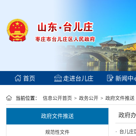
首页
走进台儿庄
新闻中
当前位置：
信息公开首页
>
政务公开
>
政府文件推送
政府
政府文件推送
· 台儿
规范性文件