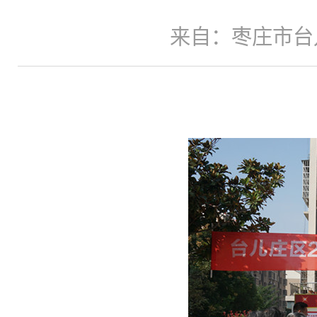
来自：枣庄市台