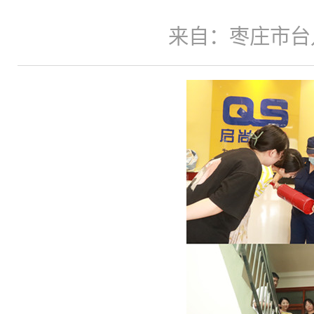
来自：枣庄市台