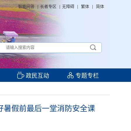
智能问答
|
长者专区
|
无障碍
|
繁体
|
简体
政民互动
专题专栏
上好暑假前最后一堂消防安全课