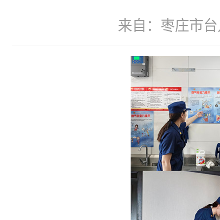
来自：枣庄市台