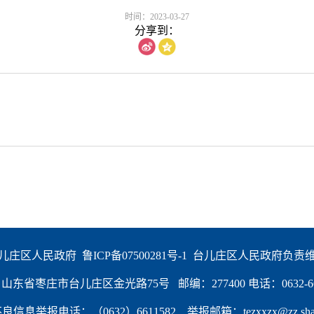
时间：2023-03-27
分享到：
儿庄区人民政府  
鲁ICP备07500281号-1
  台儿庄区人民政府负责
东省枣庄市台儿庄区金光路75号   邮编：277400 电话：0632-66
信息举报电话：（0632）6611582    举报邮箱：tezxxzx@zz.shand