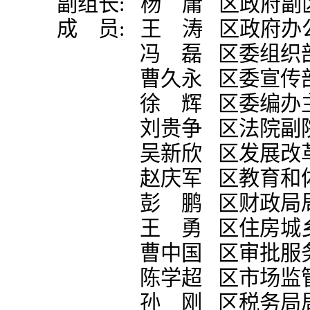
副组长: 杨 庸 区政府副
成 员: 王
涛 区政府办
冯 磊 区委组织部副
曹久永 区委宣传部分
徐 辉 区委编办
刘贵争 区法院副
吴新欣 区发展改革
赵庆军 区教育和体
彭 鹏 区财政局
王 勇 区住房城乡
曹中国 区审批服务
陈学超 区市场监管
孙 刚 区税务局