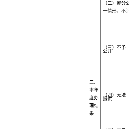
（二）部分
一情形，不
（三）不予
公开
三、
本年
（四）无法
度办
提供
理结
果