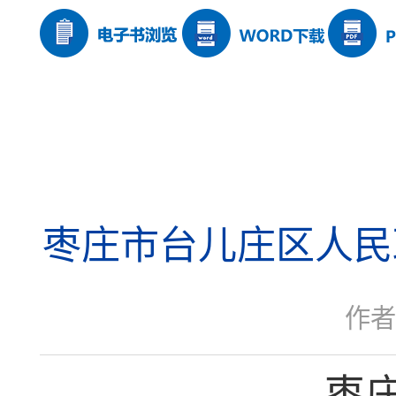
枣庄市台儿庄区人民
作者
枣