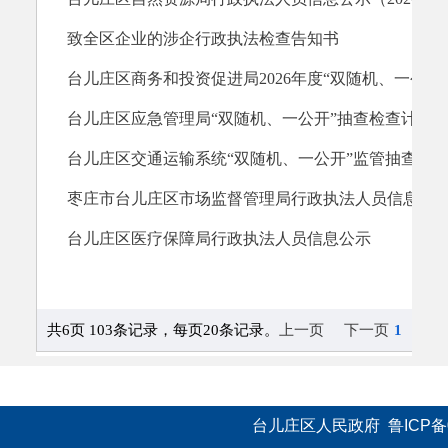
台儿庄区人民政府  
鲁ICP备0